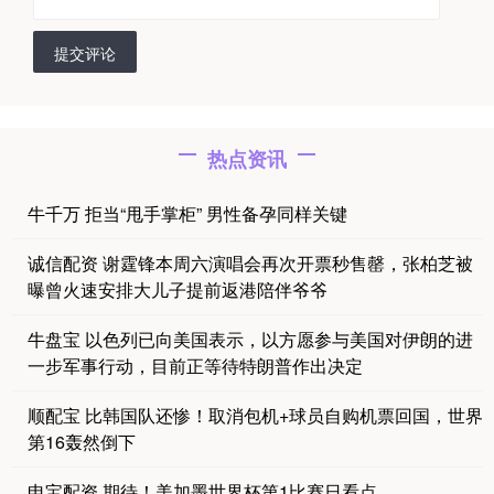
提交评论
热点资讯
牛千万 拒当“甩手掌柜” 男性备孕同样关键
诚信配资 谢霆锋本周六演唱会再次开票秒售罄，张柏芝被
曝曾火速安排大儿子提前返港陪伴爷爷
牛盘宝 以色列已向美国表示，以方愿参与美国对伊朗的进
一步军事行动，目前正等待特朗普作出决定
顺配宝 比韩国队还惨！取消包机+球员自购机票回国，世界
第16轰然倒下
申宝配资 期待！美加墨世界杯第1比赛日看点