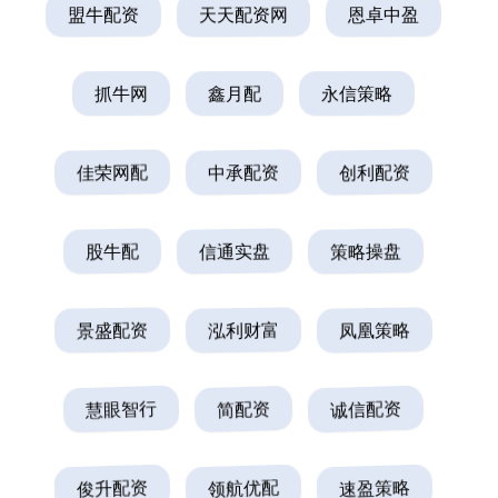
盟牛配资
天天配资网
恩卓中盈
抓牛网
鑫月配
永信策略
佳荣网配
中承配资
创利配资
股牛配
信通实盘
策略操盘
景盛配资
泓利财富
凤凰策略
慧眼智行
简配资
诚信配资
俊升配资
领航优配
速盈策略