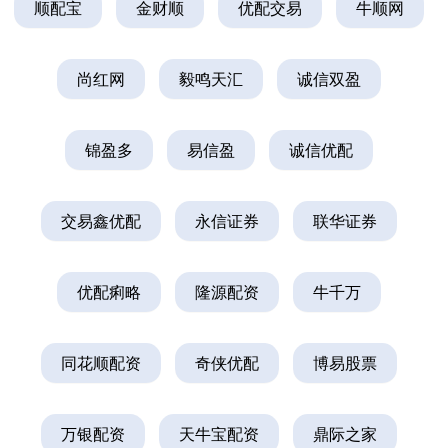
顺配宝
金财顺
优配交易
牛顺网
尚红网
毅鸣天汇
诚信双盈
锦盈多
易信盈
诚信优配
交易鑫优配
永信证券
联华证券
优配痢略
隆源配资
牛千万
同花顺配资
奇侠优配
博易股票
万银配资
天牛宝配资
鼎际之家