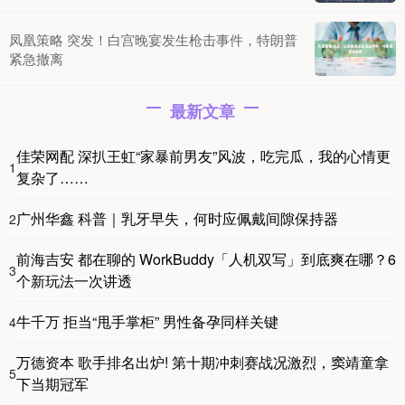
凤凰策略 突发！白宫晚宴发生枪击事件，特朗普
紧急撤离
最新文章
佳荣网配 深扒王虹“家暴前男友”风波，吃完瓜，我的心情更
1
复杂了……
广州华鑫 科普｜乳牙早失，何时应佩戴间隙保持器
2
前海吉安 都在聊的 WorkBuddy「人机双写」到底爽在哪？6
3
个新玩法一次讲透
牛千万 拒当“甩手掌柜” 男性备孕同样关键
4
万德资本 歌手排名出炉! 第十期冲刺赛战况激烈，窦靖童拿
5
下当期冠军