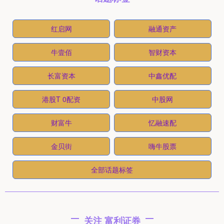
红启网
融通资产
牛壹佰
智财资本
长富资本
中鑫优配
港股T 0配资
中股网
财富牛
忆融速配
金贝街
嗨牛股票
全部话题标签
关注 富利证券