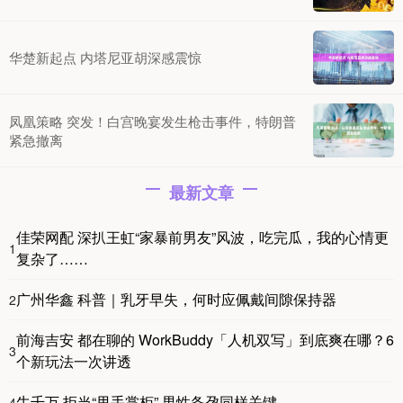
华楚新起点 内塔尼亚胡深感震惊
凤凰策略 突发！白宫晚宴发生枪击事件，特朗普
紧急撤离
最新文章
佳荣网配 深扒王虹“家暴前男友”风波，吃完瓜，我的心情更
1
复杂了……
广州华鑫 科普｜乳牙早失，何时应佩戴间隙保持器
2
前海吉安 都在聊的 WorkBuddy「人机双写」到底爽在哪？6
3
个新玩法一次讲透
牛千万 拒当“甩手掌柜” 男性备孕同样关键
4