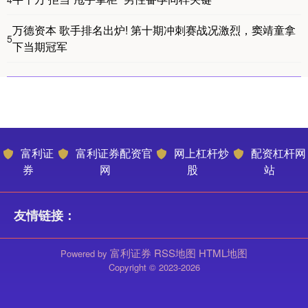
万德资本 歌手排名出炉! 第十期冲刺赛战况激烈，窦靖童拿
5
下当期冠军
富利证
富利证券配资官
网上杠杆炒
配资杠杆网
券
网
股
站
友情链接：
富利证券
RSS地图
HTML地图
Powered by
Copyright
© 2023-2026